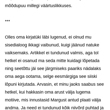
mõõdupuu millegi väärtuslikkuses.
***
Olles oma kirjatüki läbi lugenud, ei olnud mu
sisedialoog ikkagi vaibunud, kuigi jäänud natuke
vaiksemaks. Artikkel ei tundunud valmis, aga tol
hetkel ei osanud ma seda mitte kuidagi lõpetada
ning seetõttu jäi see järgmiseks paariks nädalaks
oma aega ootama, selge eesmärgiga see siiski
lõpuni kirjutada. Arvasin, et minu jaoks saabus see
hetkel, kui hakkasin oma arust välja lugema
motiive, mis innustasid Margust antud plaati välja
andma. Ja need ei tundunud kõik niivõrd puhtad ja