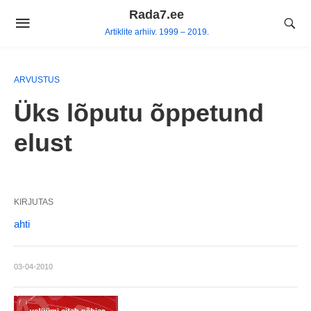
Skip
Rada7.ee
to
Artiklite arhiiv. 1999 – 2019.
content
ARVUSTUS
Üks lõputu õppetund
elust
KIRJUTAS
ahti
03-04-2010