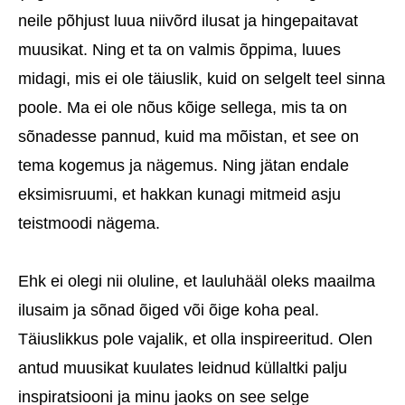
neile põhjust luua niivõrd ilusat ja hingepaitavat
muusikat. Ning et ta on valmis õppima, luues
midagi, mis ei ole täiuslik, kuid on selgelt teel sinna
poole. Ma ei ole nõus kõige sellega, mis ta on
sõnadesse pannud, kuid ma mõistan, et see on
tema kogemus ja nägemus. Ning jätan endale
eksimisruumi, et hakkan kunagi mitmeid asju
teistmoodi nägema.
Ehk ei olegi nii oluline, et lauluhääl oleks maailma
ilusaim ja sõnad õiged või õige koha peal.
Täiuslikkus pole vajalik, et olla inspireeritud. Olen
antud muusikat kuulates leidnud küllaltki palju
inspiratsiooni ja minu jaoks on see selge