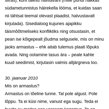
siiras), kuni täiesti hävitavani (mille puhul hakkas
südametunnistus häirekella lööma, et kuidas saan
nii tähtsal teemal olevast plaadist, halvustavalt
kirjutada). Sisedialoog kujunes ajapikku
täismõõtmeliseks konfliktiks ning otsustasin, et
pean ise kõigepealt jõudma selgusele, mis on minu
jaoks armastus – ehk aitab tulemus plaati lõpuks
avada. Ning ootamine tasus ära – peale kahte
kuud seedimist, kirjutasin valmis alljärgneva loo.
30. jaanuar 2010
Mis on armastus?
Armastus on tõeline tunne. Tal pole algust. Pole
lõppu. Ta ei küsi nime, vanust ega sugu. Teda ei