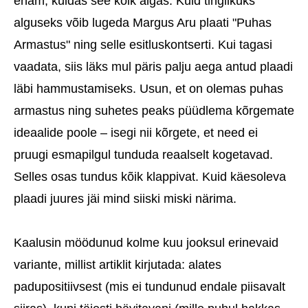
enam, kuidas see kõik algas. Kuid tinglikuks
alguseks võib lugeda Margus Aru plaati "Puhas
Armastus" ning selle esitluskontserti. Kui tagasi
vaadata, siis läks mul päris palju aega antud plaadi
läbi hammustamiseks. Usun, et on olemas puhas
armastus ning suhetes peaks püüdlema kõrgemate
ideaalide poole – isegi nii kõrgete, et need ei
pruugi esmapilgul tunduda reaalselt kogetavad.
Selles osas tundus kõik klappivat. Kuid käesoleva
plaadi juures jäi mind siiski miski närima.
Kaalusin möödunud kolme kuu jooksul erinevaid
variante, millist artiklit kirjutada: alates
padupositiivsest (mis ei tundunud endale piisavalt