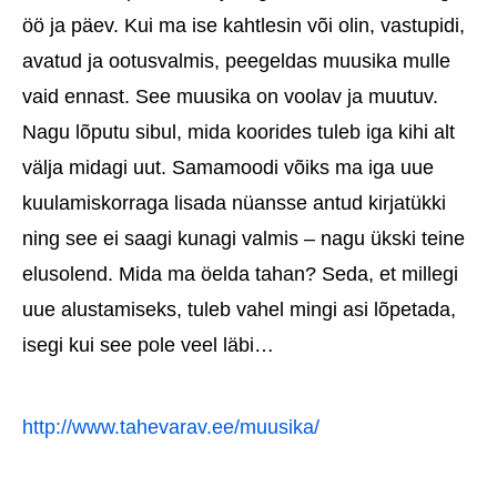
öö ja päev. Kui ma ise kahtlesin või olin, vastupidi,
avatud ja ootusvalmis, peegeldas muusika mulle
vaid ennast. See muusika on voolav ja muutuv.
Nagu lõputu sibul, mida koorides tuleb iga kihi alt
välja midagi uut. Samamoodi võiks ma iga uue
kuulamiskorraga lisada nüansse antud kirjatükki
ning see ei saagi kunagi valmis – nagu ükski teine
elusolend. Mida ma öelda tahan? Seda, et millegi
uue alustamiseks, tuleb vahel mingi asi lõpetada,
isegi kui see pole veel läbi…
http://www.tahevarav.ee/muusika/