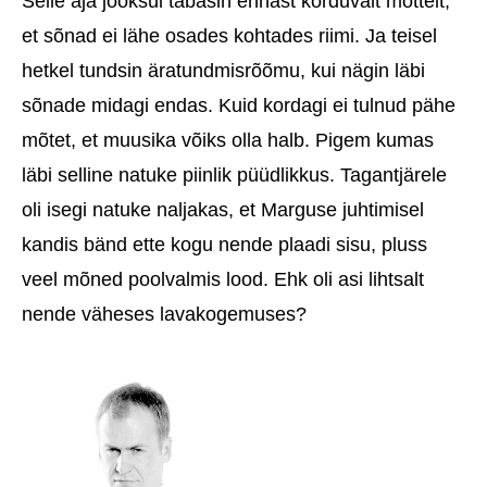
Selle aja jooksul tabasin ennast korduvalt mõttelt,
et sõnad ei lähe osades kohtades riimi. Ja teisel
hetkel tundsin äratundmisrõõmu, kui nägin läbi
sõnade midagi endas. Kuid kordagi ei tulnud pähe
mõtet, et muusika võiks olla halb. Pigem kumas
läbi selline natuke piinlik püüdlikkus. Tagantjärele
oli isegi natuke naljakas, et Marguse juhtimisel
kandis bänd ette kogu nende plaadi sisu, pluss
veel mõned poolvalmis lood. Ehk oli asi lihtsalt
nende väheses lavakogemuses?