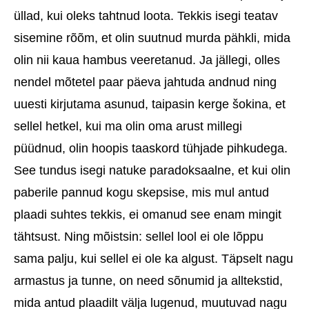
üllad, kui oleks tahtnud loota. Tekkis isegi teatav
sisemine rõõm, et olin suutnud murda pähkli, mida
olin nii kaua hambus veeretanud. Ja jällegi, olles
nendel mõtetel paar päeva jahtuda andnud ning
uuesti kirjutama asunud, taipasin kerge šokina, et
sellel hetkel, kui ma olin oma arust millegi
püüdnud, olin hoopis taaskord tühjade pihkudega.
See tundus isegi natuke paradoksaalne, et kui olin
paberile pannud kogu skepsise, mis mul antud
plaadi suhtes tekkis, ei omanud see enam mingit
tähtsust. Ning mõistsin: sellel lool ei ole lõppu
sama palju, kui sellel ei ole ka algust. Täpselt nagu
armastus ja tunne, on need sõnumid ja alltekstid,
mida antud plaadilt välja lugenud, muutuvad nagu