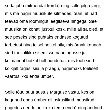
seda juba mitmendat korda) ning selle pilgu järgi,
mis ma nägin muusikute silmades, tean, et nad
teevad oma loomingut leegitseva hingega. See
muusika on kohati justkui kosk, mille all sa oled, et
see peseks sind puhtaks endasse kogutud
tarbetust ning teisel hetkel pilv, mis õrnalt kannab
sind taevalikku sisemisse naudingusse ja
kolmandal hetkel hell puudutus, mis toob sind
kõikjalt tagasi siia ja praegu, nägemaks tõeliselt
väärtuslikku enda ümber.
Selle tõttu suur austus Marguse vastu, kes on
kogunud enda ümber nii oskuslikud muusikud
(lugedes nende hulka ka tema enda) ning andnud