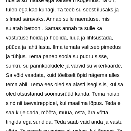
huvita su maitse ega varasem kogemus. Ta on,
tuleb ega kao kunagi. Ta teeb su seest ilusaks ja
silmad säravaks. Annab sulle naeratuse, mis
sulatab betooni. Samas annab ta sulle ka
vastutuse hoida ja hoolida, luua ja lihtsustada,
püüda ja lahti lasta. Ilma temata valitseb pimedus
ja tühjus. Tema paneb soola su pudru sisse,
suhkru su pannkookidele ja värvid su vikerkaarde.
Sa võid vaadata, kuid tõeliselt õpid nägema alles
tema abil. Tema ees oled sa alasti isegi siis, kui sa
oled otsustanud soomusrüüd kanda. Tema hoiab
sind nii taevatreppidel, kui maailma lõpus. Teda ei
saa kirjeldada, mõõta, müüa, osta, ära võtta,
tingida ega sundida. Teda saab vaid anda ja vastu