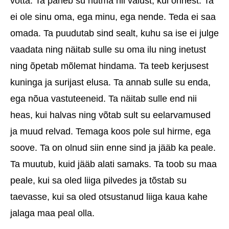
võtta. Ta paneb su nutma nii valust, kui õnnest. Ta
ei ole sinu oma, ega minu, ega nende. Teda ei saa
omada. Ta puudutab sind sealt, kuhu sa ise ei julge
vaadata ning näitab sulle su oma ilu ning inetust
ning õpetab mõlemat hindama. Ta teeb kerjusest
kuninga ja surijast elusa. Ta annab sulle su enda,
ega nõua vastuteeneid. Ta näitab sulle end nii
heas, kui halvas ning võtab sult su eelarvamused
ja muud relvad. Temaga koos pole sul hirme, ega
soove. Ta on olnud siin enne sind ja jääb ka peale.
Ta muutub, kuid jääb alati samaks. Ta toob su maa
peale, kui sa oled liiga pilvedes ja tõstab su
taevasse, kui sa oled otsustanud liiga kaua kahe
jalaga maa peal olla.