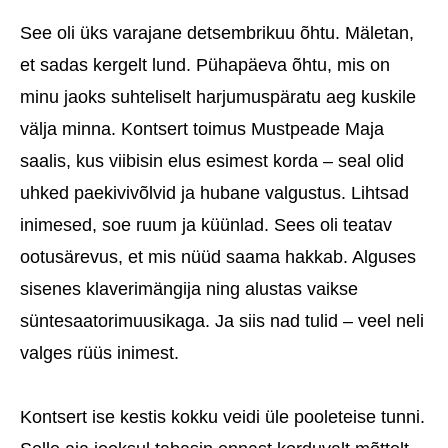
See oli üks varajane detsembrikuu õhtu. Mäletan,
et sadas kergelt lund. Pühapäeva õhtu, mis on
minu jaoks suhteliselt harjumuspäratu aeg kuskile
välja minna. Kontsert toimus Mustpeade Maja
saalis, kus viibisin elus esimest korda – seal olid
uhked paekivivõlvid ja hubane valgustus. Lihtsad
inimesed, soe ruum ja küünlad. Sees oli teatav
ootusärevus, et mis nüüd saama hakkab. Alguses
sisenes klaverimängija ning alustas vaikse
süntesaatorimuusikaga. Ja siis nad tulid – veel neli
valges rüüs inimest.
Kontsert ise kestis kokku veidi üle pooleteise tunni.