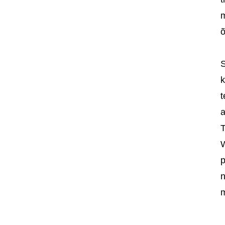
m
õ
S
k
t
a
T
W
p
n
m