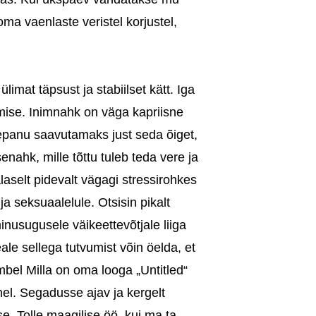
a vaenlaste veristel korjustel,
mat täpsust ja stabiilset kätt. Iga
mise. Inimnahk on väga kapriisne
lepanu saavutamaks just seda õiget,
enahk, mille tõttu tuleb teda vere ja
aselt pidevalt vägagi stressirohkes
 seksuaalelule. Otsisin pikalt
nusugusele väikeettevõtjale liiga
e sellega tutvumist võin öelda, et
el Milla on oma looga „Untitled“
el. Segadusse ajav ja kergelt
e. Tolle maagilise öö, kui ma ta