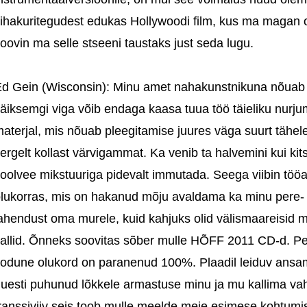
ihakuritegudest edukas Hollywoodi film, kus ma magan om
oovin ma selle stseeni taustaks just seda lugu.
d Gein (Wisconsin): Minu amet nahakunstnikuna nõuab üli
äiksemgi viga võib endaga kaasa tuua töö täieliku nurju
aterjal, mis nõuab pleegitamise juures väga suurt tähe
ergelt kollast värvigammat. Ka venib ta halvemini kui kits
oolvee mikstuuriga pidevalt immutada. Seega viibin tööal
lukorras, mis on hakanud mõju avaldama ka minu pere- ja
ahendust oma murele, kuid kahjuks olid välismaareisid mi
allid. Õnneks soovitas sõber mulle HÕFF 2011 CD-d. Peal
odune olukord on paranenud 100%. Plaadil leiduv ansamb
uesti puhunud lõkkele armastuse minu ja mu kallima vah
ranssiviiv seis toob mulle meelde meie esimese kohtumis