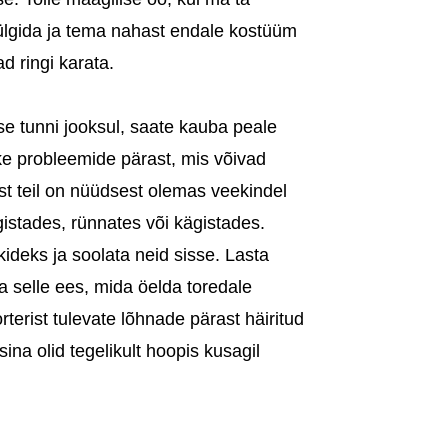
 nülgida ja tema nahast endale kostüüm
 ringi karata.
se tunni jooksul, saate kauba peale
ke probleemide pärast, mis võivad
est teil on nüüdsest olemas veekindel
gistades, rünnates või kägistades.
deks ja soolata neid sisse. Lasta
 selle ees, mida öelda toredale
rterist tulevate lõhnade pärast häiritud
ina olid tegelikult hoopis kusagil