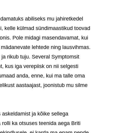
damatuks abiliseks mu jahiretkedel
si, kelle külmad sündimaastikud toovad
onis. Pole midagi masendavamat, kui
läbi mädanevate lehtede ning lausvihmas.
ja rikub tuju. Several Symptomsit
kus iga verepiisk on nii selgesti
umaad anda, enne, kui ma talle oma
likust aastaajast, joonistub mu silme
 askeldamist ja kõike sellega
olli ka otsuses teenida aega Briti
ekindlusele, ei karda ma enam nende