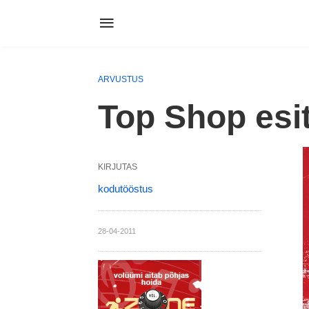
Skip
to
content
ARVUSTUS
Top Shop esi
KIRJUTAS
kodutööstus
28-04-2011