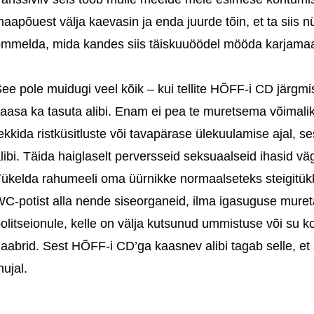
aapõuest välja kaevasin ja enda juurde tõin, et ta siis
mmelda, mida kandes siis täiskuuöödel mööda karjamaad
ee pole muidugi veel kõik – kui tellite HÕFF-i CD järgmi
aasa ka tasuta alibi. Enam ei pea te muretsema võimali
ekkida ristküsitluste või tavapärase ülekuulamise ajal, s
libi. Täida haiglaselt perversseid seksuaalseid ihasid vä
ükelda rahumeeli oma üürnikke normaalseteks steigitükki
C-potist alla nende siseorganeid, ilma igasuguse mureta
olitseionule, kelle on välja kutsunud ummistuse või su ko
aabrid. Sest HÕFF-i CD’ga kaasnev alibi tagab selle, et s
ujal.