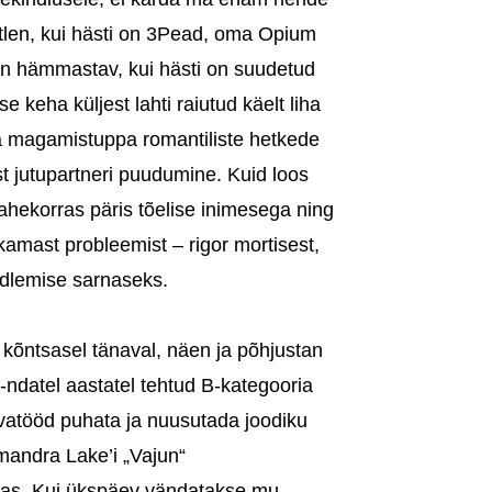
etlen, kui hästi on 3Pead, oma Opium
 On hämmastav, kui hästi on suudetud
 keha küljest lahti raiutud käelt liha
ka magamistuppa romantiliste hetkede
st jutupartneri puudumine. Kuid loos
ahekorras päris tõelise inimesega ning
kamast probleemist – rigor mortisest,
adlemise sarnaseks.
kõntsasel tänaval, näen ja põhjustan
ndatel aastatel tehtud B-kategooria
vatööd puhata ja nuusutada joodiku
Imandra Lake’i „Vajun“
mas. Kui ükspäev vändatakse mu