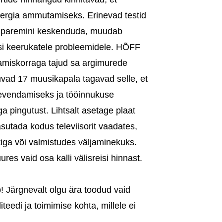
ergia ammutamiseks. Erinevad testid
al paremini keskenduda, muudab
usi keerukatele probleemidele. HÕFF
amiskorraga tajud sa argimurede
uvad 17 muusikapala tagavad selle, et
 leevendamiseks ja tööinnukuse
 pingutust. Lihtsalt asetage plaat
sutada kodus televiisorit vaadates,
tiga või valmistudes väljaminekuks.
es vaid osa kalli välisreisi hinnast.
 Järgnevalt olgu ära toodud vaid
eedi ja toimimise kohta, millele ei