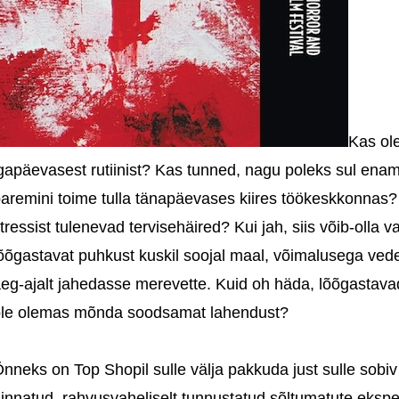
Kas ol
gapäevasest rutiinist? Kas tunned, nagu poleks sul enam 
aremini toime tulla tänapäevases kiires töökeskkonnas?
tressist tulenevad tervisehäired? Kui jah, siis võib-olla
õõgastavat puhkust kuskil soojal maal, võimalusega vede
eg-ajalt jahedasse merevette. Kuid oh häda, lõõgastavad 
le olemas mõnda soodsamat lahendust?
nneks on Top Shopil sulle välja pakkuda just sulle sobi
innatud, rahvusvaheliselt tunnustatud sõltumatute ekspe