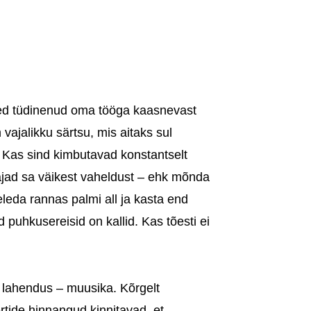
ed tüdinenud oma tööga kaasnevast
vajalikku särtsu, mis aitaks sul
 Kas sind kimbutavad konstantselt
 vajad sa väikest vaheldust – ehk mõnda
leda rannas palmi all ja kasta end
puhkusereisid on kallid. Kas tõesti ei
v lahendus – muusika. Kõrgelt
rtide hinnangud kinnitavad, et