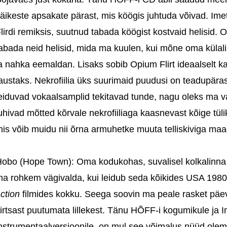
äikeste apsakate pärast, mis köögis juhtuda võivad. Im
lirdi remiksis, suutnud tabada köögist kostvaid helisid.
abada neid helisid, mida ma kuulen, kui mõne oma külalise
a nahka eemaldan. Lisaks sobib Opium Flirt ideaalselt 
austaks. Nekrofiilia üks suurimaid puudusi on teadupära
eiduvad vokaalsamplid tekitavad tunde, nagu oleks ma v
uhivad mõtted kõrvale nekrofiiliaga kaasnevast kõige tüli
is võib muidu nii õrna armuhetke muuta telliskiviga ma
obo (Hope Town): Oma kodukohas, suvalisel kolkalinna 
a rohkem vägivalda, kui leidub seda kõikides USA 1980-
ction
filmides kokku. Seega soovin ma peale rasket päe
irtsast puutumata lillekest. Tänu HÕFF-i kogumikule ja 
nstrumentaalversioonile, on mul see võimalus nüüd ole