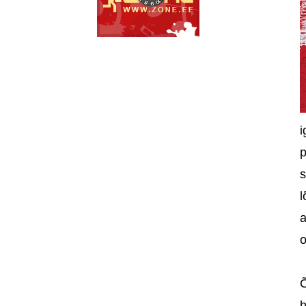
i
p
s
l
a
o
Õ
h