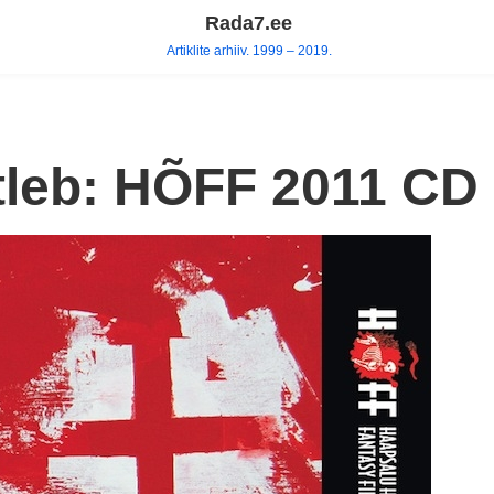
Rada7.ee
Artiklite arhiiv. 1999 – 2019.
tleb: HÕFF 2011 CD