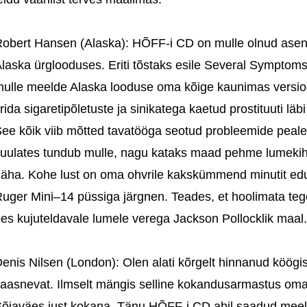
obert Hansen (Alaska): HÕFF-i CD on mulle olnud asen
laska ürglooduses. Eriti tõstaks esile Several Symptom
ulle meelde Alaska looduse oma kõige kaunimas versio
irida sigaretipõletuste ja sinikatega kaetud prostituuti 
ee kõik viib mõtted tavatööga seotud probleemide peale 
uulates tundub mulle, nagu kataks maad pehme lumekiht, 
äha. Kohe lust on oma ohvrile kakskümmend minutit ed
uger Mini–14 püssiga järgnen. Teades, et hoolimata tege
es kujuteldavale lumele verega Jackson Pollocklik maal.
enis Nilsen (London): Olen alati kõrgelt hinnanud köögis
aasnevat. Ilmselt mängis selline kokandusarmastus oma r
õjaväes just kokana. Tänu HÕFF-i CD abil saadud meel