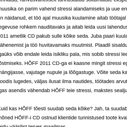
uusika on parim vahend stressi alandamiseks ja uue en
n näidanud, et töö ajal muusika kuulamine aitab töötaj
egevuse rohkem nauditavaks ja aitab leida uusi lahend
011 ametlik CD pakub sulle kõike seda. Juba paari kuul
ähenemist ja töö huvitavamaks muutmist. Plaadil sisald
gaüks võib endale leida isikliku pala, mis sobib stressi
õstmiseks. HÕFF 2011 CD-ga ei kaasne mingit stressi ega
ängijasse, vajutage nupule ja lõõgastuge. Võite seda ka
oodis lugedes, väljas ilusat ilma nautides, töötades arvu
gas asendis vähendab HÕFF teie stressi, makstes sealjuur
uid kas HÕFF tõesti suudab seda kõike? Jah, ta suudab!
õned HÕFF-i CD ostnud klientide tunnistused toote kvalit
eidu väärilist terves maailmas.