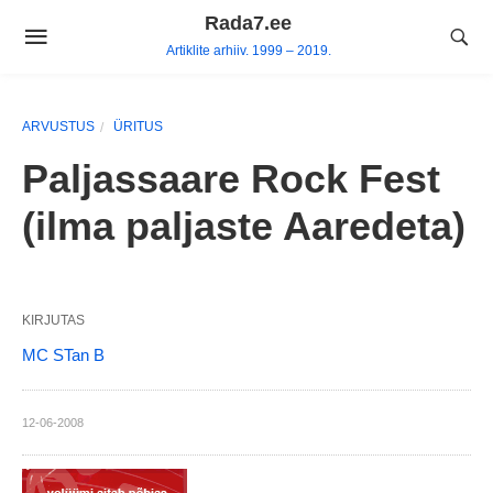
Skip
Rada7.ee
to
Artiklite arhiiv. 1999 – 2019.
content
ARVUSTUS
ÜRITUS
Paljassaare Rock Fest
(ilma paljaste Aaredeta)
KIRJUTAS
MC STan B
12-06-2008