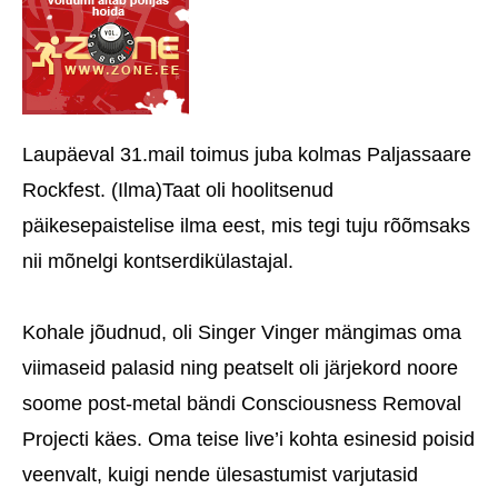
Laupäeval 31.mail toimus juba kolmas Paljassaare
Rockfest. (Ilma)Taat oli hoolitsenud
päikesepaistelise ilma eest, mis tegi tuju rõõmsaks
nii mõnelgi kontserdikülastajal.
Kohale jõudnud, oli Singer Vinger mängimas oma
viimaseid palasid ning peatselt oli järjekord noore
soome post-metal bändi Consciousness Removal
Projecti käes. Oma teise live’i kohta esinesid poisid
veenvalt, kuigi nende ülesastumist varjutasid