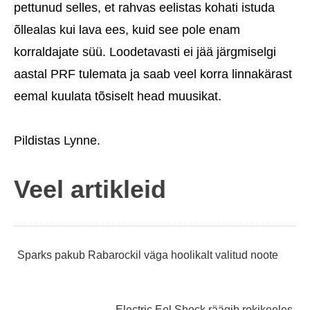
pettunud selles, et rahvas eelistas kohati istuda
õllealas kui lava ees, kuid see pole enam
korraldajate süü. Loodetavasti ei jää järgmiselgi
aastal PRF tulemata ja saab veel korra linnakärast
eemal kuulata tõsiselt head muusikat.
Pildistas Lynne.
Veel artikleid
Navigeerimine
Sparks pakub Rabarockil väga hoolikalt valitud noote
Electric Eel Shock räägib rokikeeles