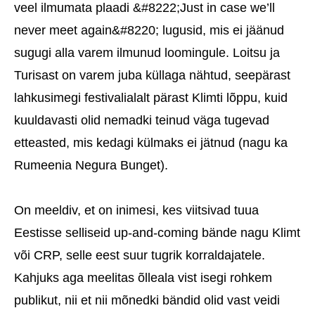
veel ilmumata plaadi &#8222;Just in case we’ll
never meet again&#8220; lugusid, mis ei jäänud
sugugi alla varem ilmunud loomingule. Loitsu ja
Turisast on varem juba küllaga nähtud, seepärast
lahkusimegi festivalialalt pärast Klimti lõppu, kuid
kuuldavasti olid nemadki teinud väga tugevad
etteasted, mis kedagi külmaks ei jätnud (nagu ka
Rumeenia Negura Bunget).
On meeldiv, et on inimesi, kes viitsivad tuua
Eestisse selliseid up-and-coming bände nagu Klimt
või CRP, selle eest suur tugrik korraldajatele.
Kahjuks aga meelitas õlleala vist isegi rohkem
publikut, nii et nii mõnedki bändid olid vast veidi