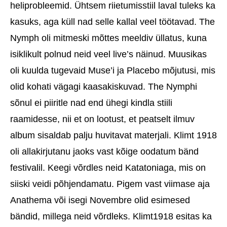
heliprobleemid. Ühtsem riietumisstiil laval tuleks ka
kasuks, aga küll nad selle kallal veel töötavad. The
Nymph oli mitmeski mõttes meeldiv üllatus, kuna
isiklikult polnud neid veel live’s näinud. Muusikas
oli kuulda tugevaid Muse’i ja Placebo mõjutusi, mis
olid kohati vägagi kaasakiskuvad. The Nymphi
sõnul ei piiritle nad end ühegi kindla stiili
raamidesse, nii et on lootust, et peatselt ilmuv
album sisaldab palju huvitavat materjali. Klimt 1918
oli allakirjutanu jaoks vast kõige oodatum bänd
festivalil. Keegi võrdles neid Katatoniaga, mis on
siiski veidi põhjendamatu. Pigem vast viimase aja
Anathema või isegi Novembre olid esimesed
bändid, millega neid võrdleks. Klimt1918 esitas ka