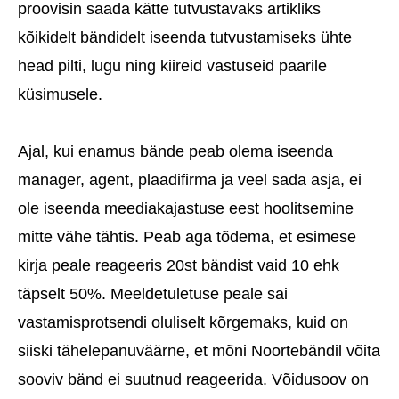
proovisin saada kätte tutvustavaks artikliks
kõikidelt bändidelt iseenda tutvustamiseks ühte
head pilti, lugu ning kiireid vastuseid paarile
küsimusele.
Ajal, kui enamus bände peab olema iseenda
manager, agent, plaadifirma ja veel sada asja, ei
ole iseenda meediakajastuse eest hoolitsemine
mitte vähe tähtis. Peab aga tõdema, et esimese
kirja peale reageeris 20st bändist vaid 10 ehk
täpselt 50%. Meeldetuletuse peale sai
vastamisprotsendi oluliselt kõrgemaks, kuid on
siiski tähelepanuväärne, et mõni Noortebändil võita
sooviv bänd ei suutnud reageerida. Võidusoov on