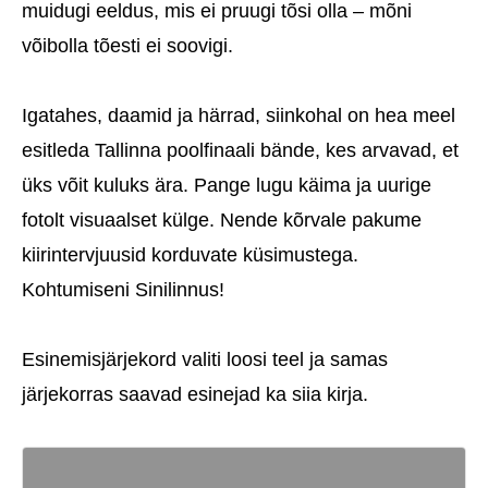
muidugi eeldus, mis ei pruugi tõsi olla – mõni
võibolla tõesti ei soovigi.
Igatahes, daamid ja härrad, siinkohal on hea meel
esitleda Tallinna poolfinaali bände, kes arvavad, et
üks võit kuluks ära. Pange lugu käima ja uurige
fotolt visuaalset külge. Nende kõrvale pakume
kiirintervjuusid korduvate küsimustega.
Kohtumiseni Sinilinnus!
Esinemisjärjekord valiti loosi teel ja samas
järjekorras saavad esinejad ka siia kirja.