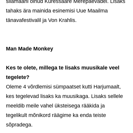
siiamaani olnud Kuressaare Merepäevadel. Lisaks
tahaks ära mainida esinemisi Uue Maailma
tänavafestivalil ja Von Krahlis.
Man Made Monkey
Kes te olete, millega te lisaks muusikale veel
tegelete?
Oleme 4 võrdlemisi sümpaatset kutti Harjumaalt,
kes tegelevad lisaks ka muusikaga. Lisaks sellele
meeldib meile vahel üksteisega rääkida ja
tegelikult mõnikord räägime ka enda teiste
sõpradega.