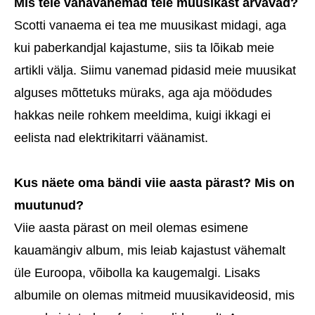
Mis teie vanavanemad teie muusikast arvavad?
Scotti vanaema ei tea me muusikast midagi, aga
kui paberkandjal kajastume, siis ta lõikab meie
artikli välja. Siimu vanemad pidasid meie muusikat
alguses mõttetuks müraks, aga aja möödudes
hakkas neile rohkem meeldima, kuigi ikkagi ei
eelista nad elektrikitarri väänamist.
Kus näete oma bändi viie aasta pärast? Mis on
muutunud?
Viie aasta pärast on meil olemas esimene
kauamängiv album, mis leiab kajastust vähemalt
üle Euroopa, võibolla ka kaugemalgi. Lisaks
albumile on olemas mitmeid muusikavideosid, mis