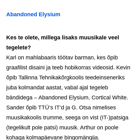
Abandoned Elysium
Kes te olete, millega lisaks muusikale veel
tegelete?
Karl on mahlabaaris töötav barman, kes õpib
graafilist disaini ja teeb hobikorras videosid. Kevin
õpib Tallinna Tehnikakõrgkoolis teedeinseneriks
juba kolmandat aastat, vabal ajal tegeleb
bändidega – Abandoned Elysium, Cortical White.
Sander õpib TTÜ’s IT’d ja G. Otsa nimelises
muusikakoolis trumme, seega on vist (IT-)patsiga
(tegelikult pole patsi) muusik. Arthur on poole
kohaga kolmapäevane bingomängija.