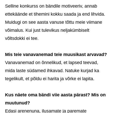
Selline konkurss on bändile motiveeriv, annab
ettekäände et tihemini kokku saada ja end lihvida.
Muidugi on see aasta vanuse tõttu meie viimane
võimalus. Kui just tulevikus neljakümbiselt
võltsdokki ei tee.
Mis teie vanavanemad teie muusikast arvavad?
Vanavanemad on õnnelikud, et lapsed teevad,
mida laste südamed ihkavad. Natuke kurjad ka
tegelikult, et põldu ei harita ja võrke ei lapita.
Kus näete oma bändi viie aasta pärast? Mis on
muutunud?
Edasi arenenuna, ilusamate ja paremate