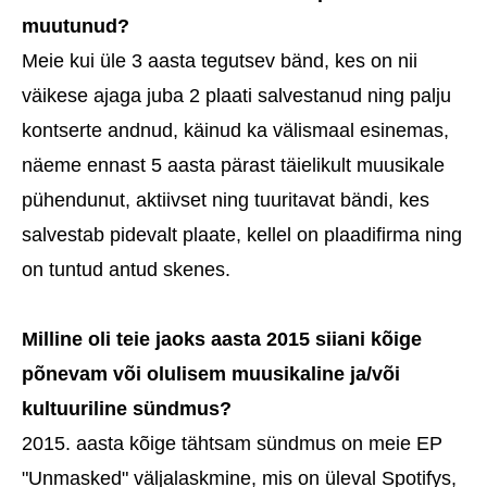
muutunud?
Meie kui üle 3 aasta tegutsev bänd, kes on nii
väikese ajaga juba 2 plaati salvestanud ning palju
kontserte andnud, käinud ka välismaal esinemas,
näeme ennast 5 aasta pärast täielikult muusikale
pühendunut, aktiivset ning tuuritavat bändi, kes
salvestab pidevalt plaate, kellel on plaadifirma ning
on tuntud antud skenes.
Milline oli teie jaoks aasta 2015 siiani kõige
põnevam või olulisem muusikaline ja/või
kultuuriline sündmus?
2015. aasta kõige tähtsam sündmus on meie EP
"Unmasked" väljalaskmine, mis on üleval Spotifys,