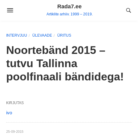
Skip
Rada7.ee
to
Artiklite arhiiv. 1999 – 2019.
content
INTERVJUU
ÜLEVAADE
ÜRITUS
Noortebänd 2015 –
tutvu Tallinna
poolfinaali bändidega!
KIRJUTAS
ivo
25-09-2015