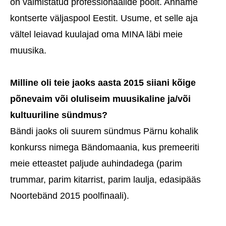
on valmistatud professionaalide poolt. Anname
kontserte väljaspool Eestit. Usume, et selle aja
vältel leiavad kuulajad oma MINA läbi meie
muusika.
Milline oli teie jaoks aasta 2015 siiani kõige
põnevaim või oluliseim muusikaline ja/või
kultuuriline sündmus?
Bändi jaoks oli suurem sündmus Pärnu kohalik
konkurss nimega Bändomaania, kus premeeriti
meie etteastet paljude auhindadega (parim
trummar, parim kitarrist, parim laulja, edasipääs
Noortebänd 2015 poolfinaali).