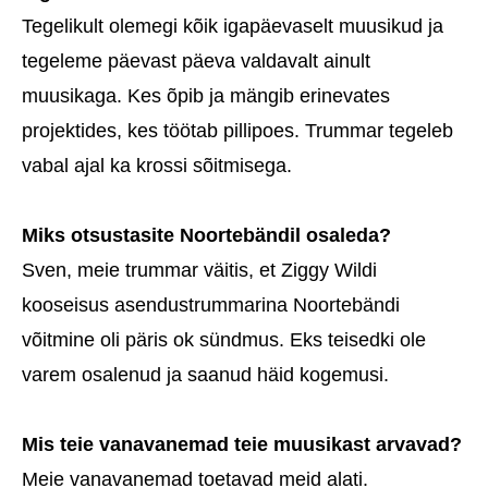
Tegelikult olemegi kõik igapäevaselt muusikud ja
tegeleme päevast päeva valdavalt ainult
muusikaga. Kes õpib ja mängib erinevates
projektides, kes töötab pillipoes. Trummar tegeleb
vabal ajal ka krossi sõitmisega.
Miks otsustasite Noortebändil osaleda?
Sven, meie trummar väitis, et Ziggy Wildi
kooseisus asendustrummarina Noortebändi
võitmine oli päris ok sündmus. Eks teisedki ole
varem osalenud ja saanud häid kogemusi.
Mis teie vanavanemad teie muusikast arvavad?
Meie vanavanemad toetavad meid alati.