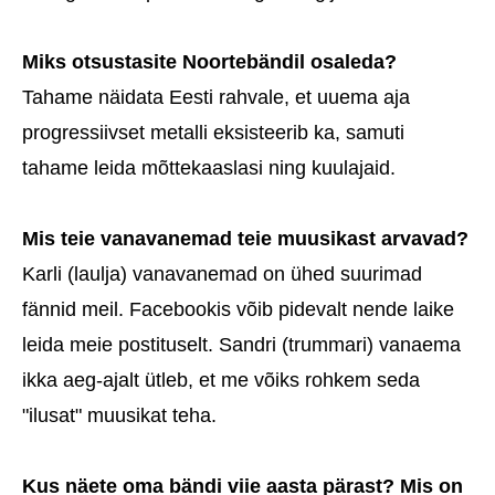
Miks otsustasite Noortebändil osaleda?
Tahame näidata Eesti rahvale, et uuema aja
progressiivset metalli eksisteerib ka, samuti
tahame leida mõttekaaslasi ning kuulajaid.
Mis teie vanavanemad teie muusikast arvavad?
Karli (laulja) vanavanemad on ühed suurimad
fännid meil. Facebookis võib pidevalt nende laike
leida meie postituselt. Sandri (trummari) vanaema
ikka aeg-ajalt ütleb, et me võiks rohkem seda
"ilusat" muusikat teha.
Kus näete oma bändi viie aasta pärast? Mis on