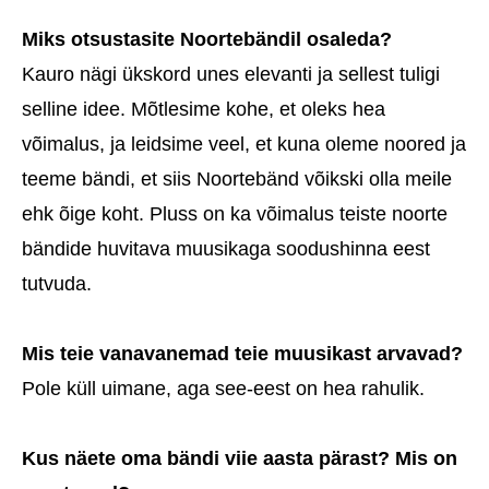
Miks otsustasite Noortebändil osaleda?
Kauro nägi ükskord unes elevanti ja sellest tuligi
selline idee. Mõtlesime kohe, et oleks hea
võimalus, ja leidsime veel, et kuna oleme noored ja
teeme bändi, et siis Noortebänd võikski olla meile
ehk õige koht. Pluss on ka võimalus teiste noorte
bändide huvitava muusikaga soodushinna eest
tutvuda.
Mis teie vanavanemad teie muusikast arvavad?
Pole küll uimane, aga see-eest on hea rahulik.
Kus näete oma bändi viie aasta pärast? Mis on