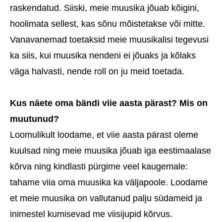
raskendatud. Siiski, meie muusika jõuab kõigini,
hoolimata sellest, kas sõnu mõistetakse või mitte.
Vanavanemad toetaksid meie muusikalisi tegevusi
ka siis, kui muusika nendeni ei jõuaks ja kõlaks
väga halvasti, nende roll on ju meid toetada.
Kus näete oma bändi viie aasta pärast? Mis on
muutunud?
Loomulikult loodame, et viie aasta pärast oleme
kuulsad ning meie muusika jõuab iga eestimaalase
kõrva ning kindlasti pürgime veel kaugemale:
tahame viia oma muusika ka väljapoole. Loodame
et meie muusika on vallutanud palju südameid ja
inimestel kumisevad me viisijupid kõrvus.