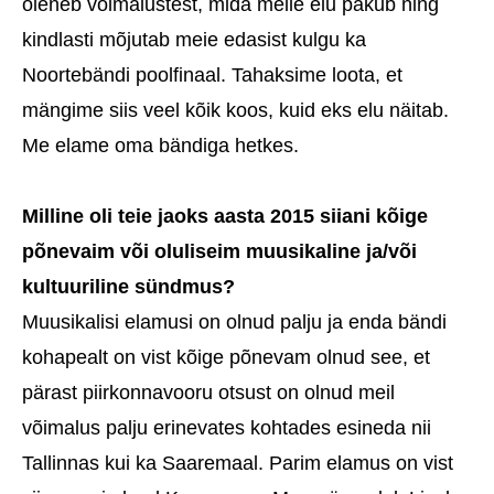
oleneb võimalustest, mida meile elu pakub ning
kindlasti mõjutab meie edasist kulgu ka
Noortebändi poolfinaal. Tahaksime loota, et
mängime siis veel kõik koos, kuid eks elu näitab.
Me elame oma bändiga hetkes.
Milline oli teie jaoks aasta 2015 siiani kõige
põnevaim või oluliseim muusikaline ja/või
kultuuriline sündmus?
Muusikalisi elamusi on olnud palju ja enda bändi
kohapealt on vist kõige põnevam olnud see, et
pärast piirkonnavooru otsust on olnud meil
võimalus palju erinevates kohtades esineda nii
Tallinnas kui ka Saaremaal. Parim elamus on vist