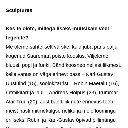
Sculptures
Kes te olete, millega lisaks muusikale veel
tegelete?
Me oleme suhteliselt värske, kuid juba päris palju
kogenud Saaremaa poiste kooslus. Viljeleme
bluusi, popi ja funki. Bänd koosneb neljast liikmest,
kelle vanus on väga erinev: bass – Karl-Gustav
Uustulnd (15), soolokitarrist – Robin Mäetalu (16),
rütmikitarr ja laul – Andreas Hõlpus (23), trummar –
Alar Truu (20). Just bändiliikmete erinevus teeb
meist hästi mitmekülgse neliku ja meie loomingu
eriliseks. Robin ja Karl-Gustav õpivad pillimängu