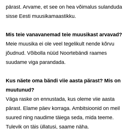
pärast. Arvame, et see on hea võimalus sulanduda
sisse Eesti muusikamaastikku.
Mis teie vanavanemad teie muusikast arvavad?
Meie muusika ei ole veel tegelikult nende kõrvu
jõudnud. Võibolla nüüd Noortebändi raames
suudame viga parandada.
Kus näete oma bändi viie aasta pärast? Mis on
muutunud?
Väga raske on ennustada, kus oleme viie aasta
pärast. Elame päev korraga. Ambitsioonid on meil
suured ning naudime täiega seda, mida teeme.
Tulevik on täis üllatusi, saame näha.