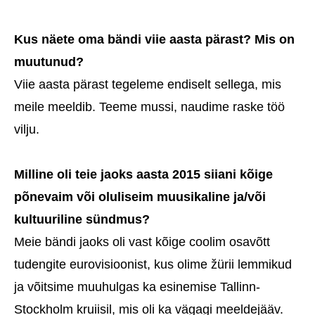
Kus näete oma bändi viie aasta pärast? Mis on
muutunud?
Viie aasta pärast tegeleme endiselt sellega, mis
meile meeldib. Teeme mussi, naudime raske töö
vilju.
Milline oli teie jaoks aasta 2015 siiani kõige
põnevaim või oluliseim muusikaline ja/või
kultuuriline sündmus?
Meie bändi jaoks oli vast kõige coolim osavõtt
tudengite eurovisioonist, kus olime žürii lemmikud
ja võitsime muuhulgas ka esinemise Tallinn-
Stockholm kruiisil, mis oli ka vägagi meeldejääv.