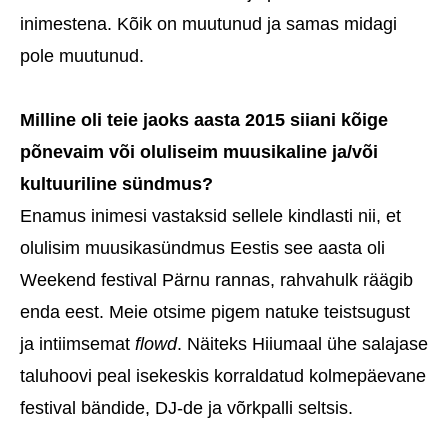
inimestena. Kõik on muutunud ja samas midagi
pole muutunud.
Milline oli teie jaoks aasta 2015 siiani kõige
põnevaim või oluliseim muusikaline ja/või
kultuuriline sündmus?
Enamus inimesi vastaksid sellele kindlasti nii, et
olulisim muusikasündmus Eestis see aasta oli
Weekend festival Pärnu rannas, rahvahulk räägib
enda eest. Meie otsime pigem natuke teistsugust
ja intiimsemat
flowd
. Näiteks Hiiumaal ühe salajase
taluhoovi peal isekeskis korraldatud kolmepäevane
festival bändide, DJ-de ja võrkpalli seltsis.