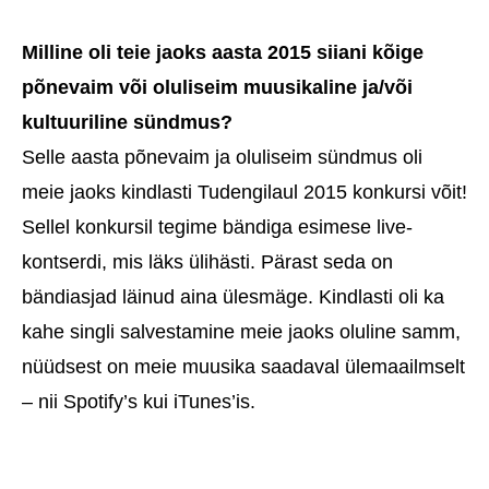
Milline oli teie jaoks aasta 2015 siiani kõige
põnevaim või oluliseim muusikaline ja/või
kultuuriline sündmus?
Selle aasta põnevaim ja oluliseim sündmus oli
meie jaoks kindlasti Tudengilaul 2015 konkursi võit!
Sellel konkursil tegime bändiga esimese live-
kontserdi, mis läks ülihästi. Pärast seda on
bändiasjad läinud aina ülesmäge. Kindlasti oli ka
kahe singli salvestamine meie jaoks oluline samm,
nüüdsest on meie muusika saadaval ülemaailmselt
– nii Spotify’s kui iTunes’is.