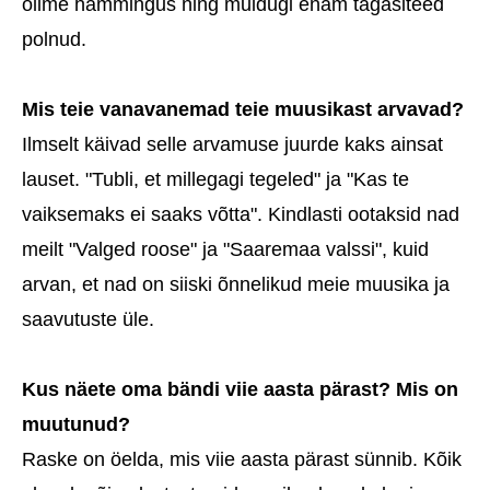
olime hämmingus ning muidugi enam tagasiteed
polnud.
Mis teie vanavanemad teie muusikast arvavad?
Ilmselt käivad selle arvamuse juurde kaks ainsat
lauset. "Tubli, et millegagi tegeled" ja "Kas te
vaiksemaks ei saaks võtta". Kindlasti ootaksid nad
meilt "Valged roose" ja "Saaremaa valssi", kuid
arvan, et nad on siiski õnnelikud meie muusika ja
saavutuste üle.
Kus näete oma bändi viie aasta pärast? Mis on
muutunud?
Raske on öelda, mis viie aasta pärast sünnib. Kõik