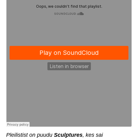
Pleilistist on puudu
Sculptures
, kes sai