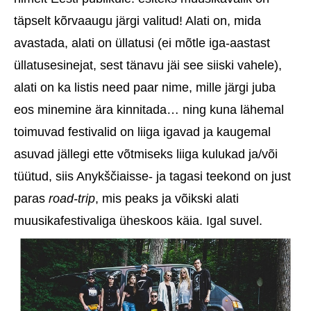
täpselt kõrvaaugu järgi valitud! Alati on, mida
avastada, alati on üllatusi (ei mõtle iga-aastast
üllatusesinejat, sest tänavu jäi see siiski vahele),
alati on ka listis need paar nime, mille järgi juba
eos minemine ära kinnitada… ning kuna lähemal
toimuvad festivalid on liiga igavad ja kaugemal
asuvad jällegi ette võtmiseks liiga kulukad ja/või
tüütud, siis Anykščiaisse- ja tagasi teekond on just
paras
road-trip
, mis peaks ja võikski alati
muusikafestivaliga üheskoos käia. Igal suvel.