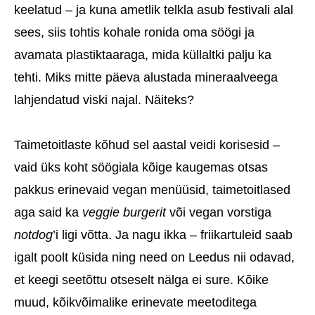
keelatud – ja kuna ametlik telkla asub festivali alal
sees, siis tohtis kohale ronida oma söögi ja
avamata plastiktaaraga, mida küllaltki palju ka
tehti. Miks mitte päeva alustada mineraalveega
lahjendatud viski najal. Näiteks?
Taimetoitlaste kõhud sel aastal veidi korisesid –
vaid üks koht söögiala kõige kaugemas otsas
pakkus erinevaid vegan menüüsid, taimetoitlased
aga said ka
veggie burgerit
või vegan vorstiga
notdog
’i ligi võtta. Ja nagu ikka – friikartuleid saab
igalt poolt küsida ning need on Leedus nii odavad,
et keegi seetõttu otseselt nälga ei sure. Kõike
muud, kõikvõimalike erinevate meetoditega