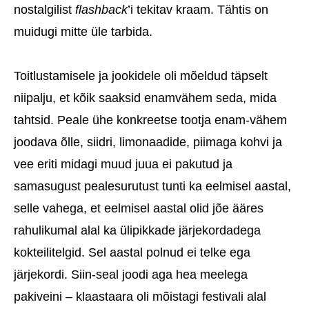
nostalgilist
flashback
’i tekitav kraam. Tähtis on
muidugi mitte üle tarbida.
Toitlustamisele ja jookidele oli mõeldud täpselt
niipalju, et kõik saaksid enamvähem seda, mida
tahtsid. Peale ühe konkreetse tootja enam-vähem
joodava õlle, siidri, limonaadide, piimaga kohvi ja
vee eriti midagi muud juua ei pakutud ja
samasugust pealesurutust tunti ka eelmisel aastal,
selle vahega, et eelmisel aastal olid jõe ääres
rahulikumal alal ka ülipikkade järjekordadega
kokteilitelgid. Sel aastal polnud ei telke ega
järjekordi. Siin-seal joodi aga hea meelega
pakiveini – klaastaara oli mõistagi festivali alal