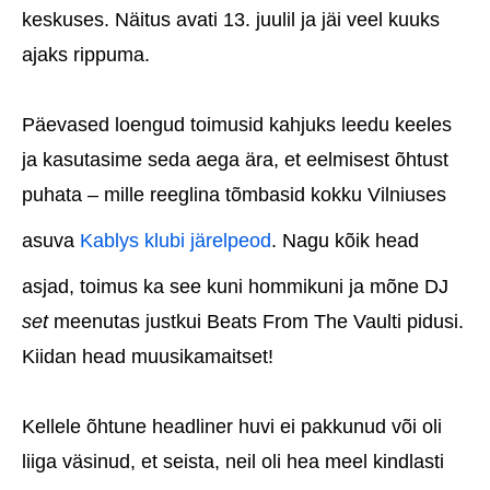
keskuses. Näitus avati 13. juulil ja jäi veel kuuks
ajaks rippuma.
Päevased loengud toimusid kahjuks leedu keeles
ja kasutasime seda aega ära, et eelmisest õhtust
puhata – mille reeglina tõmbasid kokku Vilniuses
asuva
Kablys klubi järelpeod
. Nagu kõik head
asjad, toimus ka see kuni hommikuni ja mõne DJ
set
meenutas justkui Beats From The Vaulti pidusi.
Kiidan head muusikamaitset!
Kellele õhtune headliner huvi ei pakkunud või oli
liiga väsinud, et seista, neil oli hea meel kindlasti