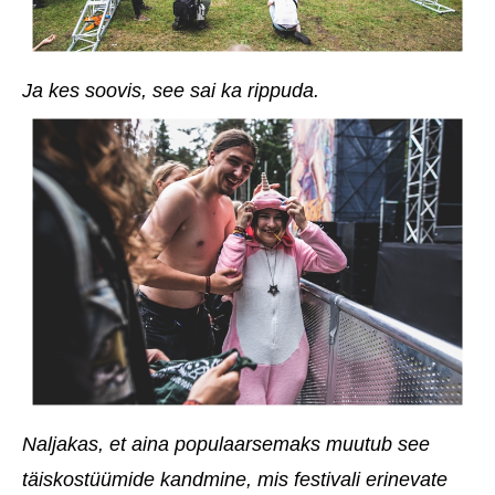
Ja kes soovis, see sai ka rippuda.
Naljakas, et aina populaarsemaks muutub see
täiskostüümide kandmine, mis festivali erinevate