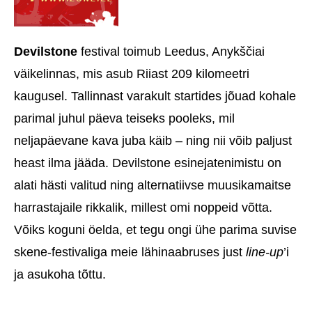
Devilstone
festival toimub Leedus, Anykščiai
väikelinnas, mis asub Riiast 209 kilomeetri
kaugusel. Tallinnast varakult startides jõuad kohale
parimal juhul päeva teiseks pooleks, mil
neljapäevane kava juba käib – ning nii võib paljust
heast ilma jääda. Devilstone esinejatenimistu on
alati hästi valitud ning alternatiivse muusikamaitse
harrastajaile rikkalik, millest omi noppeid võtta.
Võiks koguni öelda, et tegu ongi ühe parima suvise
skene-festivaliga meie lähinaabruses just
line-up
’i
ja asukoha tõttu.