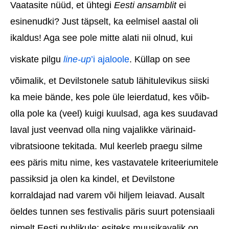
Vaatasite nüüd, et ühtegi
Eesti ansamblit
ei
esinenudki? Just täpselt, ka eelmisel aastal oli
ikaldus! Aga see pole mitte alati nii olnud, kui
viskate pilgu
line-up
’i ajaloole
. Küllap on see
võimalik, et Devilstonele satub lähitulevikus siiski
ka meie bände, kes pole üle leierdatud, kes võib-
olla pole ka (veel) kuigi kuulsad, aga kes suudavad
laval just veenvad olla ning vajalikke värinaid-
vibratsioone tekitada. Mul keerleb praegu silme
ees päris mitu nime, kes vastavatele kriteeriumitele
passiksid ja olen ka kindel, et Devilstone
korraldajad nad varem või hiljem leiavad. Ausalt
öeldes tunnen ses festivalis päris suurt potensiaali
nimelt Eesti publikule: esiteks muusikavalik on