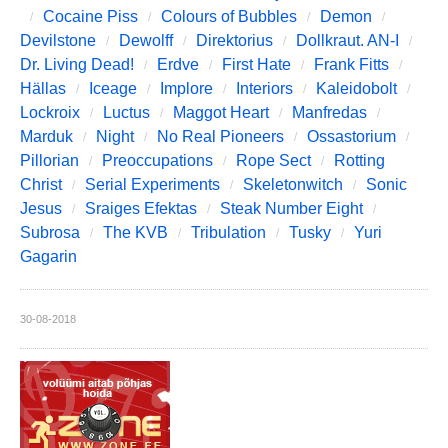
Cocaine Piss
Colours of Bubbles
Demon
Devilstone
Dewolff
Direktorius
Dollkraut. AN-I
Dr. Living Dead!
Erdve
First Hate
Frank Fitts
Hällas
Iceage
Implore
Interiors
Kaleidobolt
Lockroix
Luctus
Maggot Heart
Manfredas
Marduk
Night
No Real Pioneers
Ossastorium
Pillorian
Preoccupations
Rope Sect
Rotting
Christ
Serial Experiments
Skeletonwitch
Sonic
Jesus
Sraiges Efektas
Steak Number Eight
Subrosa
The KVB
Tribulation
Tusky
Yuri
Gagarin
30-08-2018