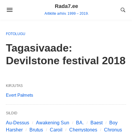
Skip
Rada7.ee
to
Artiklite arhiiv. 1999 – 2019.
content
FOTOLUGU
Tagasivaade:
Devilstone festival 2018
KIRJUTAS
Evert Palmets
SILDID
Au-Dessus
Awakening Sun
BA.
Baest
Boy
Harsher
Brutus
Caroil
Cherrystones
Chronus