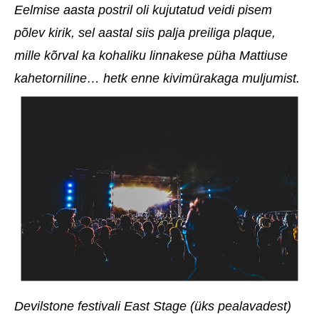
Eelmise aasta postril oli kujutatud veidi pisem
põlev kirik, sel aastal siis palja preiliga plaque,
mille kõrval ka kohaliku linnakese püha Mattiuse
kahetorniline… hetk enne kivimürakaga muljumist.
Devilstone festivali East Stage (üks pealavadest)