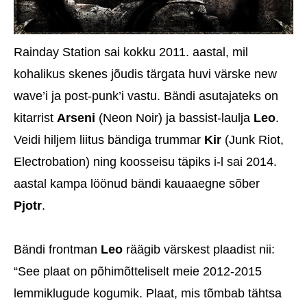
Rainday Station sai kokku 2011. aastal, mil
kohalikus skenes jõudis tärgata huvi värske new
wave’i ja post-punk’i vastu. Bändi asutajateks on
kitarrist
Arseni
(Neon Noir) ja bassist-laulja
Leo
.
Veidi hiljem liitus bändiga trummar
Kir
(Junk Riot,
Electrobation) ning koosseisu täpiks i-l sai 2014.
aastal kampa löönud bändi kauaaegne sõber
Pjotr
.
Bändi frontman
Leo
räägib värskest plaadist nii:
“See plaat on põhimõtteliselt meie 2012-2015
lemmiklugude kogumik. Plaat, mis tõmbab tähtsa