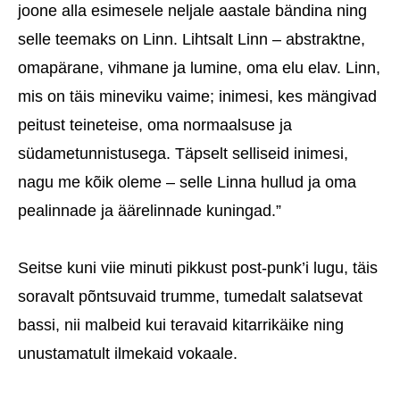
joone alla esimesele neljale aastale bändina ning
selle teemaks on Linn. Lihtsalt Linn – abstraktne,
omapärane, vihmane ja lumine, oma elu elav. Linn,
mis on täis mineviku vaime; inimesi, kes mängivad
peitust teineteise, oma normaalsuse ja
südametunnistusega. Täpselt selliseid inimesi,
nagu me kõik oleme – selle Linna hullud ja oma
pealinnade ja äärelinnade kuningad.”
Seitse kuni viie minuti pikkust post-punk’i lugu, täis
soravalt põntsuvaid trumme, tumedalt salatsevat
bassi, nii malbeid kui teravaid kitarrikäike ning
unustamatult ilmekaid vokaale.