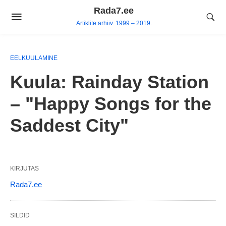
Skip
Rada7.ee
to
Artiklite arhiiv. 1999 – 2019.
content
EELKUULAMINE
Kuula: Rainday Station
– "Happy Songs for the
Saddest City"
KIRJUTAS
Rada7.ee
SILDID