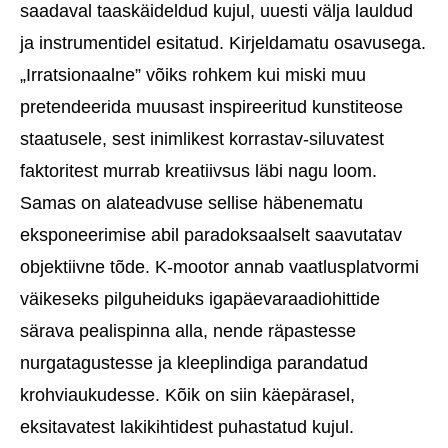
saadaval taaskäideldud kujul, uuesti välja lauldud
ja instrumentidel esitatud. Kirjeldamatu osavusega.
„Irratsionaalne” võiks rohkem kui miski muu
pretendeerida muusast inspireeritud kunstiteose
staatusele, sest inimlikest korrastav-siluvatest
faktoritest murrab kreatiivsus läbi nagu loom.
Samas on alateadvuse sellise häbenematu
eksponeerimise abil paradoksaalselt saavutatav
objektiivne tõde. K-mootor annab vaatlusplatvormi
väikeseks pilguheiduks igapäevaraadiohittide
särava pealispinna alla, nende räpastesse
nurgatagustesse ja kleeplindiga parandatud
krohviaukudesse. Kõik on siin käepärasel,
eksitavatest lakikihtidest puhastatud kujul.