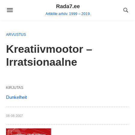
Skip
Rada7.ee
to
Artiklite arhiiv. 1999 – 2019.
content
ARVUSTUS
Kreatiivmootor –
Irratsionaalne
KIRJUTAS
Dunkelheit
08-08-2007