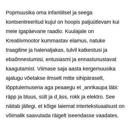
Popmuusika oma infantiilsel ja seega
kontsentreeritud kujul on hoopis paljuütlevam kui
meie igapäevane raadio. Kuulajale on
Kreatiivmootor kummastav elamus, natuke
traagiline ja halenaljakas, tulvil katkestusi ja
ebaõnnestumisi, entusiasmi ja ennastunustavat
kaagutamist. Viimase saja aasta kergemuusika
ajalugu võetakse ilmselt mitte sihipäraselt,
lõpptulemusena aga peaaegu et ¸anrikaupa läbi:
räpp ja bluus, sült ja d¸äss, rokk ja elektro. See
näitab jällegi, et kõige laiemat intertekstuaalsust on
võimalik saavutada räigelt iseendasse vaadates.