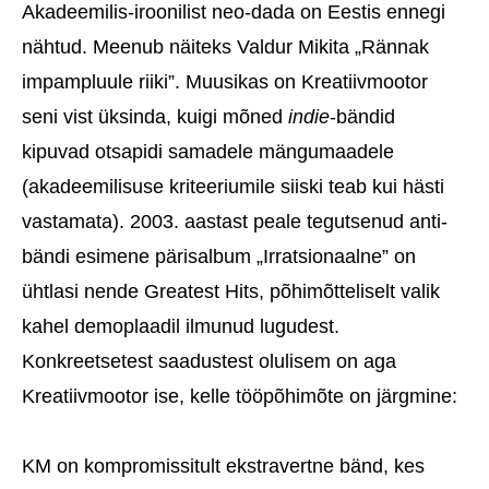
Akadeemilis-iroonilist neo-dada on Eestis ennegi
nähtud. Meenub näiteks Valdur Mikita „Rännak
impampluule riiki”. Muusikas on Kreatiivmootor
seni vist üksinda, kuigi mõned
indie
-bändid
kipuvad otsapidi samadele mängumaadele
(akadeemilisuse kriteeriumile siiski teab kui hästi
vastamata). 2003. aastast peale tegutsenud anti-
bändi esimene pärisalbum „Irratsionaalne” on
ühtlasi nende Greatest Hits, põhimõtteliselt valik
kahel demoplaadil ilmunud lugudest.
Konkreetsetest saadustest olulisem on aga
Kreatiivmootor ise, kelle tööpõhimõte on järgmine:
KM on kompromissitult ekstravertne bänd, kes