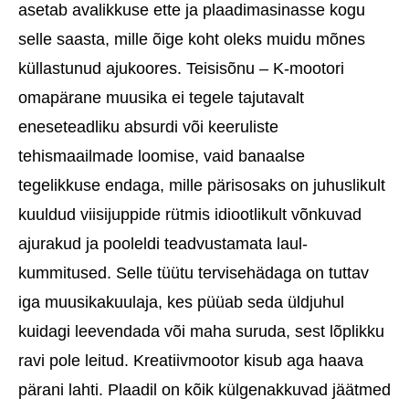
asetab avalikkuse ette ja plaadimasinasse kogu
selle saasta, mille õige koht oleks muidu mõnes
küllastunud ajukoores. Teisisõnu – K-mootori
omapärane muusika ei tegele tajutavalt
eneseteadliku absurdi või keeruliste
tehismaailmade loomise, vaid banaalse
tegelikkuse endaga, mille pärisosaks on juhuslikult
kuuldud viisijuppide rütmis idiootlikult võnkuvad
ajurakud ja pooleldi teadvustamata laul-
kummitused. Selle tüütu tervisehädaga on tuttav
iga muusikakuulaja, kes püüab seda üldjuhul
kuidagi leevendada või maha suruda, sest lõplikku
ravi pole leitud. Kreatiivmootor kisub aga haava
pärani lahti. Plaadil on kõik külgenakkuvad jäätmed