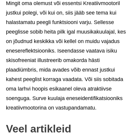
Mingit oma olemust või essentsi Kreatiivmootoril
justkui polegi, või kui on, siis jääb see tema kui
halastamatu peegli funktsiooni varju. Sellesse
peeglisse sobib heita pilk igal muusikakuulajal, kes
on jõudnud keskikka või kellel on muidu vajadus
enesereflektsiooniks. Iseendasse vaatava isiku
skisofreeniat illustreerib omakorda hästi
plaadiümbris, mida avades võib ennast justkui
kahest peeglist korraga vaadata. Või siis sobitada
oma larhvi hoopis esikaanel oleva atraktiivse
soenguga. Surve kuulaja eneseidentifikatsiooniks
kreatiivmootorina on vastupandamatu.
Veel artikleid