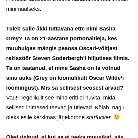
minimaalseks.
Tuleb sulle äkki tuttavana ette nimi Sasha
Grey? Ta on 21-aastane pornonäitleja, kes
muuhulgas mängis peaosa Oscari-võitjast
režissöör Steven Soderbergh’i hiljutises filmis.
Ta on teatanud, et nime Sasha on ta võtnud
sinu auks (Grey on loomulikult Oscar Wilde’i
loomingust). Mis sa sellisest seosest arvad?
Vau!! Tegelikult see mind eriti ei huvita, mida
sellised inimesed teevad ja ütlevad. Kõlab, nagu
oleks esile kerkimas järjekordne
starfucker
.
Oled öelnud, et kui sa ei teeks muusikat, siis