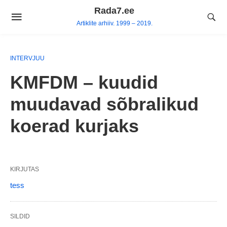
Skip
Rada7.ee
to
Artiklite arhiiv. 1999 – 2019.
content
INTERVJUU
KMFDM – kuudid
muudavad sõbralikud
koerad kurjaks
KIRJUTAS
tess
SILDID