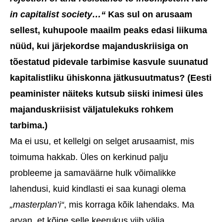
in capitalist society…“
Kas sul on arusaam
sellest, kuhupoole maailm peaks edasi liikuma
nüüd, kui järjekordse majanduskriisiga on
tõestatud pidevale tarbimise kasvule suunatud
kapitalistliku ühiskonna jätkusuutmatus? (Eesti
peaminister näiteks kutsub siiski inimesi üles
majanduskriisist väljatulekuks rohkem
tarbima.)
Ma ei usu, et kellelgi on selget arusaamist, mis
toimuma hakkab. Üles on kerkinud palju
probleeme ja samaväärne hulk võimalikke
lahendusi, kuid kindlasti ei saa kunagi olema
„masterplan’i“
, mis korraga kõik lahendaks. Ma
arvan, et kõige selle keerukus viib välja