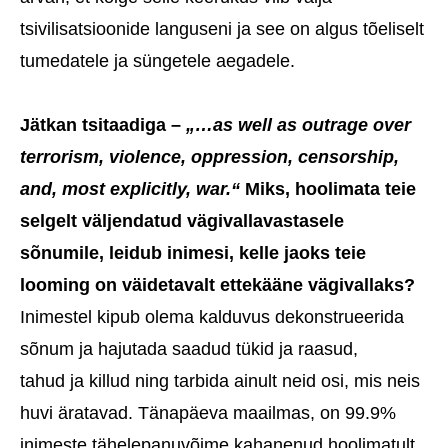
tsivilisatsioonide languseni ja see on algus tõeliselt
tumedatele ja süngetele aegadele.
Jätkan tsitaadiga –
„…as well as outrage over
terrorism, violence, oppression, censorship,
and, most explicitly, war.“
Miks, hoolimata teie
selgelt väljendatud vägivallavastasele
sõnumile, leidub inimesi, kelle jaoks teie
looming on väidetavalt ettekääne vägivallaks?
Inimestel kipub olema kalduvus dekonstrueerida
sõnum ja hajutada saadud tükid ja raasud,
tahud ja killud ning tarbida ainult neid osi, mis neis
huvi äratavad. Tänapäeva maailmas, on 99.9%
inimeste tähelepanuvõime kahanenud hoolimatult