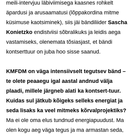
meili-intervjuu läbiviimisega kaasnes rohkelt
äpardusi ja arusaamatusi (lõppakordina mitme
küsimuse kaotsiminek), siis jäi bändiliider
Sascha
Konietzko
endistviisi sõbralikuks ja leidis aega
vastamiseks, olenemata tõsiasjast, et bändi
kontserttuur on juba hoo sisse saanud.
KMFDM on väga intensiivselt tegutsev bänd –
te olete peaaegu igal aastal andnud välja
plaadi, millele järgneb alati ka kontsert-tuur.
Kuidas sul jätkub kõigeks selleks energiat ja
seda lisaks ka veel mitmeks kõrvalprojektiks?
Ma ei ole oma elus tundnud energiapuudust. Ma
olen kogu aeg väga tegus ja ma armastan seda,