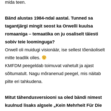
mida teen.
Bänd alustas 1984-ndal aastal. Tunned sa
tagantjärgi mingit seost ka Orwelli kuulsa
romaaniga – temaatika on ju osaliselt täiesti
sobiv teie loominguga?
Orwell oli muidugi visionäär, ise sellest tõenäoliselt
mitte teadlik olles.
KMFDM peegeldab toimuvat vahetult ja ajast
sõltumatult. Nagu mõranenud peegel, mis näitab
pilte eri tahkudena.
Mitut tähendusversiooni sa oled bändi nimest
kuulnud lisaks algsele „Kein Mehrheit Für Die