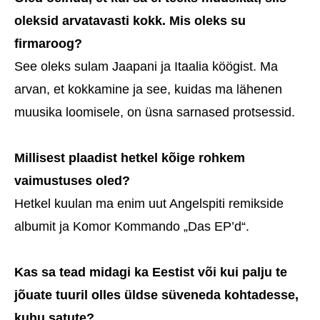
oleksid arvatavasti kokk. Mis oleks su
firmaroog?
See oleks sulam Jaapani ja Itaalia köögist. Ma
arvan, et kokkamine ja see, kuidas ma lähenen
muusika loomisele, on üsna sarnased protsessid.
Millisest plaadist hetkel kõige rohkem
vaimustuses oled?
Hetkel kuulan ma enim uut Angelspiti remikside
albumit ja Komor Kommando „Das EP’d“.
Kas sa tead midagi ka Eestist või kui palju te
jõuate tuuril olles üldse süveneda kohtadesse,
kuhu satute?