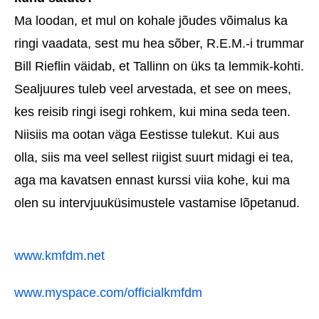
Ma loodan, et mul on kohale jõudes võimalus ka
ringi vaadata, sest mu hea sõber, R.E.M.-i trummar
Bill Rieflin väidab, et Tallinn on üks ta lemmik-kohti.
Sealjuures tuleb veel arvestada, et see on mees,
kes reisib ringi isegi rohkem, kui mina seda teen.
Niisiis ma ootan väga Eestisse tulekut. Kui aus
olla, siis ma veel sellest riigist suurt midagi ei tea,
aga ma kavatsen ennast kurssi viia kohe, kui ma
olen su intervjuuküsimustele vastamise lõpetanud.
www.kmfdm.net
www.myspace.com/officialkmfdm