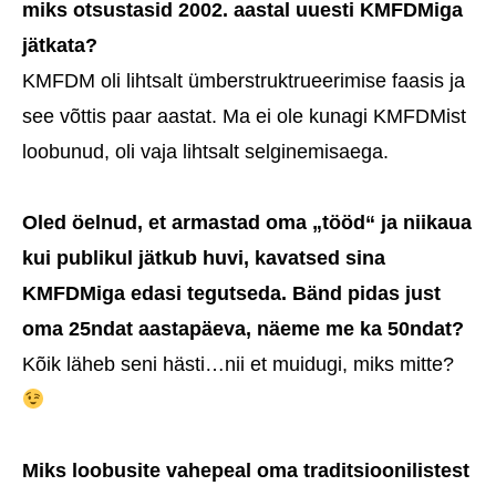
miks otsustasid 2002. aastal uuesti KMFDMiga
jätkata?
KMFDM oli lihtsalt ümberstruktrueerimise faasis ja
see võttis paar aastat. Ma ei ole kunagi KMFDMist
loobunud, oli vaja lihtsalt selginemisaega.
Oled öelnud, et armastad oma „tööd“ ja niikaua
kui publikul jätkub huvi, kavatsed sina
KMFDMiga edasi tegutseda. Bänd pidas just
oma 25ndat aastapäeva, näeme me ka 50ndat?
Kõik läheb seni hästi…nii et muidugi, miks mitte?
Miks loobusite vahepeal oma traditsioonilistest