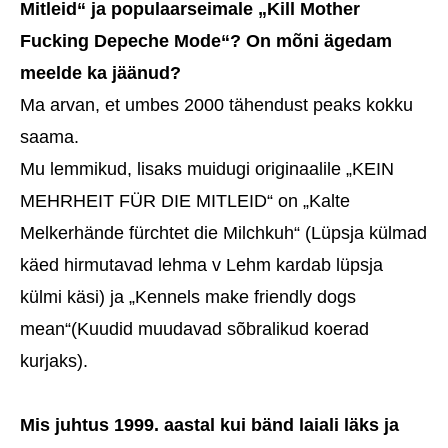
Mitleid“ ja populaarseimale „Kill Mother
Fucking Depeche Mode“? On mõni ägedam
meelde ka jäänud?
Ma arvan, et umbes 2000 tähendust peaks kokku
saama.
Mu lemmikud, lisaks muidugi originaalile „KEIN
MEHRHEIT FÜR DIE MITLEID“ on „Kalte
Melkerhände fürchtet die Milchkuh“ (Lüpsja külmad
käed hirmutavad lehma v Lehm kardab lüpsja
külmi käsi) ja „Kennels make friendly dogs
mean“(Kuudid muudavad sõbralikud koerad
kurjaks).
Mis juhtus 1999. aastal kui bänd laiali läks ja