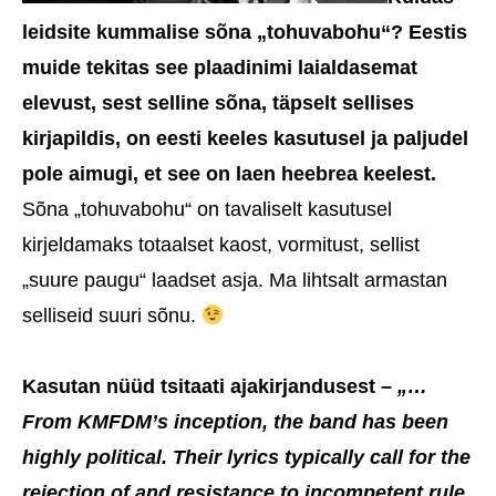
leidsite kummalise sõna „tohuvabohu“? Eestis
muide tekitas see plaadinimi laialdasemat
elevust, sest selline sõna, täpselt sellises
kirjapildis, on eesti keeles kasutusel ja paljudel
pole aimugi, et see on laen heebrea keelest.
Sõna „tohuvabohu“ on tavaliselt kasutusel
kirjeldamaks totaalset kaost, vormitust, sellist
„suure paugu“ laadset asja. Ma lihtsalt armastan
selliseid suuri sõnu.
Kasutan nüüd tsitaati ajakirjandusest –
„…
From KMFDM’s inception, the band has been
highly political. Their lyrics typically call for the
rejection of and resistance to incompetent rule