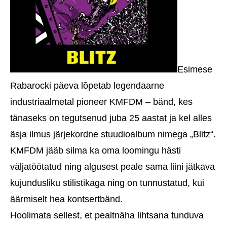
Esimese
Rabarocki päeva lõpetab legendaarne
industriaalmetal pioneer KMFDM – bänd, kes
tänaseks on tegutsenud juba 25 aastat ja kel alles
äsja ilmus järjekordne stuudioalbum nimega „Blitz“.
KMFDM jääb silma ka oma loomingu hästi
väljatöötatud ning algusest peale sama liini jätkava
kujundusliku stilistikaga ning on tunnustatud, kui
äärmiselt hea kontsertbänd.
Hoolimata sellest, et pealtnäha lihtsana tunduva