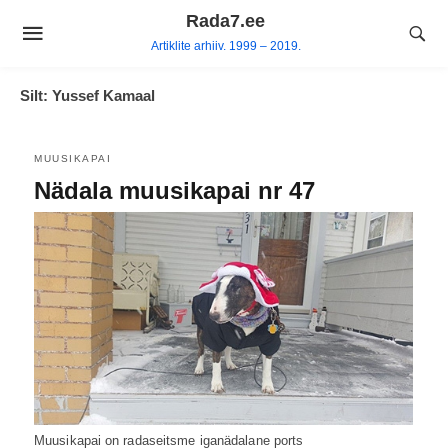
Skip
Rada7.ee
to
Artiklite arhiiv. 1999 – 2019.
content
Silt:
Yussef Kamaal
MUUSIKAPAI
Nädala muusikapai nr 47
Muusikapai on radaseitsme iganädalane ports