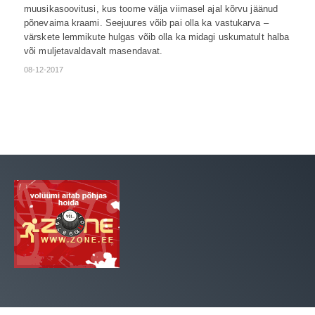
muusikasoovitusi, kus toome välja viimasel ajal kõrvu jäänud
põnevaima kraami. Seejuures võib pai olla ka vastukarva –
värskete lemmikute hulgas võib olla ka midagi uskumatult halba
või muljetavaldavalt masendavat.
08-12-2017