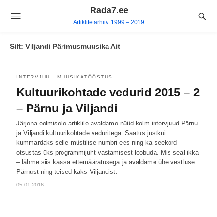
Skip
Rada7.ee
to
Artiklite arhiiv. 1999 – 2019.
content
Silt:
Viljandi Pärimusmuusika Ait
INTERVJUU
MUUSIKATÖÖSTUS
Kultuurikohtade vedurid 2015 – 2
– Pärnu ja Viljandi
Järjena eelmisele artiklile avaldame nüüd kolm intervjuud Pärnu
ja Viljandi kultuurikohtade veduritega. Saatus justkui
kummardaks selle müstilise numbri ees ning ka seekord
otsustas üks programmijuht vastamisest loobuda. Mis seal ikka
– lähme siis kaasa ettemääratusega ja avaldame ühe vestluse
Pärnust ning teised kaks Viljandist.
05-01-2016