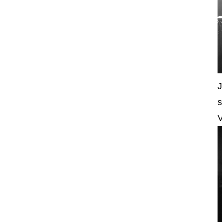
J
s
V