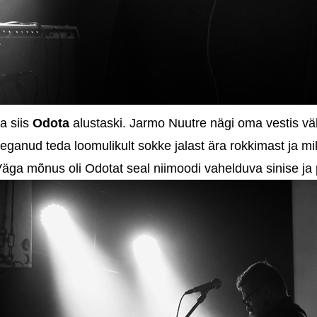
a siis
Odota
alustaski. Jarmo Nuutre nägi oma vestis välj
eganud teda loomulikult sokke jalast ära rokkimast ja mik
äga mõnus oli Odotat seal niimoodi vahelduva sinise ja