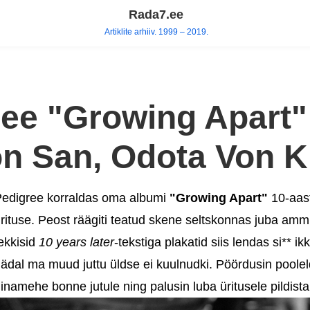
Rada7.ee
Artiklite arhiiv. 1999 – 2019.
ree "Growing Apart"
on San, Odota Von K
edigree korraldas oma albumi
"Growing Apart"
10-aas
rituse. Peost räägiti teatud skene seltskonnas juba ammu 
ekkisid
10 years later
-tekstiga plakatid siis lendas si** ik
ädal ma muud juttu üldse ei kuulnudki. Pöördusin pooleldi
inamehe bonne jutule ning palusin luba üritusele pildista