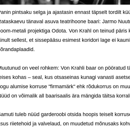
anin pintsaku selga ja ajastasin ennast täpselt tordilt 
ataskaevu tänaval asuva teatrihoone baari: Jarmo Nuut
oom-metali projektiga Odota. Von Krahl on teinud päris 
inult sellest, et sissepääsu esimest koridori lage ei ka
õrandaplaadid.
uutunud on veel rohkem: Von Krahli baar on pööratud tä
eises kohas – seal, kus otsaseinas kunagi vanasti asets
ogu alumise korruse "firmamärk" ehk rõdukorrus on muu
üüd on võimalik all baarisaalis ära mängida täitsa korral
amuti tuleb nüüd garderoobi otsida hoopis teiselt korrus
sus riietehoid ja valvelaud, on muudetud mõnusaks kohv