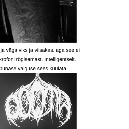
a väga viks ja viisakas, aga see ei
rofoni rögisemast. Intelligentselt.
 punase valguse sees kuulata.