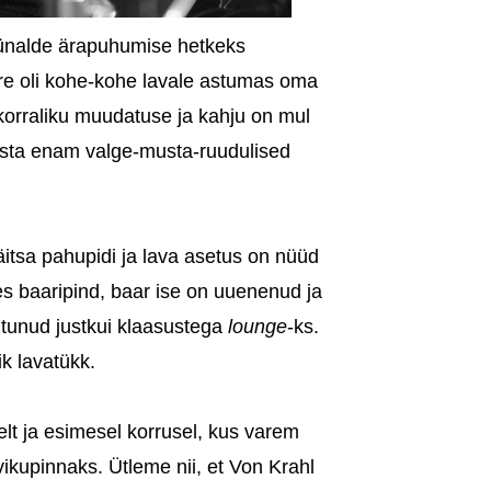
küünalde ärapuhumise hetkeks
re oli kohe-kohe lavale astumas oma
korraliku muudatuse ja kahju on mul
unista enam valge-musta-ruudulised
itsa pahupidi ja lava asetus on nüüd
es baaripind, baar ise on uuenenud ja
tunud justkui klaasustega
lounge
-ks.
ik lavatükk.
elt ja esimesel korrusel, kus varem
ikupinnaks. Ütleme nii, et Von Krahl