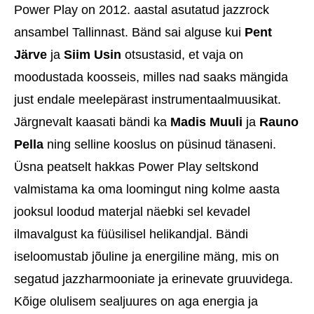
Power Play on 2012. aastal asutatud jazzrock
ansambel Tallinnast. Bänd sai alguse kui
Pent
Järve
ja
Siim Usin
otsustasid, et vaja on
moodustada koosseis, milles nad saaks mängida
just endale meelepärast instrumentaalmuusikat.
Järgnevalt kaasati bändi ka
Madis Muuli
ja
Rauno
Pella
ning selline kooslus on püsinud tänaseni.
Üsna peatselt hakkas Power Play seltskond
valmistama ka oma loomingut ning kolme aasta
jooksul loodud materjal näebki sel kevadel
ilmavalgust ka füüsilisel helikandjal. Bändi
iseloomustab jõuline ja energiline mäng, mis on
segatud jazzharmooniate ja erinevate gruuvidega.
Kõige olulisem sealjuures on aga energia ja