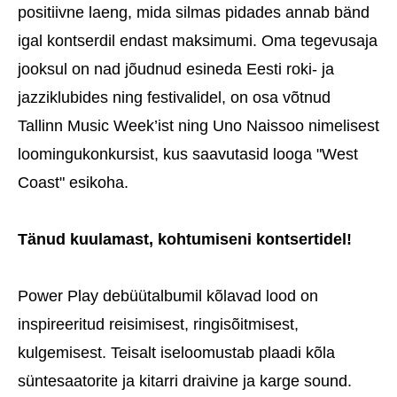
positiivne laeng, mida silmas pidades annab bänd
igal kontserdil endast maksimumi. Oma tegevusaja
jooksul on nad jõudnud esineda Eesti roki- ja
jazziklubides ning festivalidel, on osa võtnud
Tallinn Music Week’ist ning Uno Naissoo nimelisest
loomingukonkursist, kus saavutasid looga "West
Coast" esikoha.
Tänud kuulamast, kohtumiseni kontsertidel!
Power Play debüütalbumil kõlavad lood on
inspireeritud reisimisest, ringisõitmisest,
kulgemisest. Teisalt iseloomustab plaadi kõla
süntesaatorite ja kitarri draivine ja karge sound.