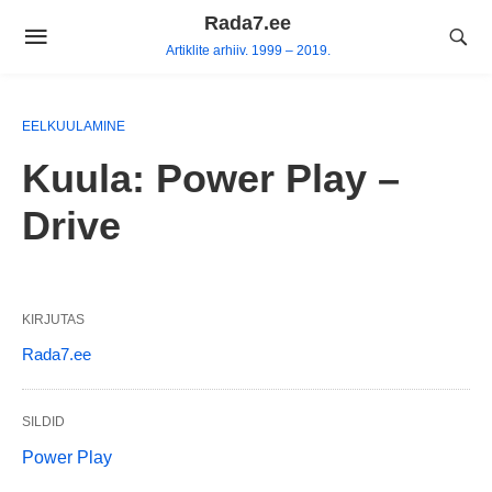
Skip
Rada7.ee
to
Artiklite arhiiv. 1999 – 2019.
content
EELKUULAMINE
Kuula: Power Play –
Drive
KIRJUTAS
Rada7.ee
SILDID
Power Play