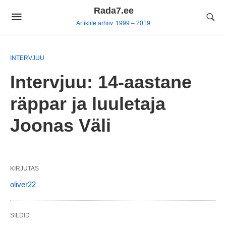
Skip
Rada7.ee
to
Artiklite arhiiv. 1999 – 2019.
content
INTERVJUU
Intervjuu: 14-aastane
räppar ja luuletaja
Joonas Väli
KIRJUTAS
oliver22
SILDID