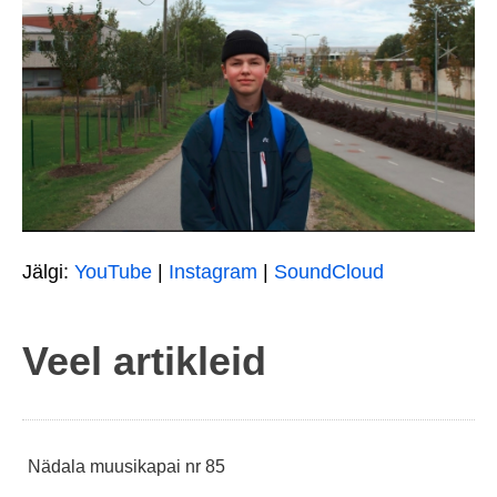
Jälgi:
YouTube
|
Instagram
|
SoundCloud
Veel artikleid
Navigeerimine
Nädala muusikapai nr 85